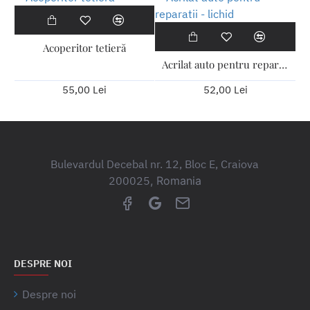
Acoperitor tetieră
Acrilat auto pentru reparatii - lichid
55,00 Lei
52,00 Lei
Bulevardul Decebal nr. 12, Bloc E, Craiova
200025
, Romania
DESPRE NOI
Despre noi