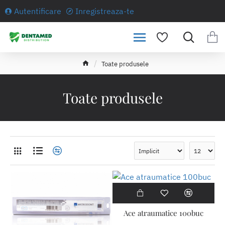
Autentificare
Inregistreaza-te
h
Toate produsele
o
m
e
Toate produsele
Ace atraumatice 100buc